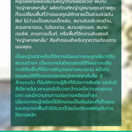
หยุดพลิกแพลงสนามหญ้าที่เคยผิดหวัง! พบกับ
"หญ้าพาสพาลั่ม" ผลิตภัณฑ์หญ้าปูสนามคุณภาพสูง
ที่จะเปลี่ยนพื้นที่ว่างของคุณให้กลายเป็นสวนสวยใน
ฝัน! ไม่ว่าจะเป็นสนามเด็กเล่น, สนามในบริเวณบ้าน,
สวนสาธารณะ, ในโรงงาน, สนามฟุตบอล, สนาม
กอล์ฟ, ลานกางเต็นท์, หรือพื้นที่จัดงานสังสรรค์
"หญ้าพาสพาลั่ม" คือคำตอบสำหรับทุกความต้องการ
ของคุณ
เป็นหญ้าชนิดหนึ่งที่มีความนิยมมากและถูกเลือกใช้ใน
สนามต่างๆ เนื่องจากมันมีคุณสมบัติที่เหมาะสมกับ
การใช้ในพื้นที่ที่มีการสัญจรอย่างหนาแน่น หนึ่งใน
คุณสมบัติที่โดดเด่นของหญ้าพาสพาลั่มคือ มี
ลักษณะใบ ที่นิ่มให้ความรู้สึกที่ดีต่อการสัมผัส และใบมี
สีเขียวเข้มเวลามองไปในวงกว้างจะมีความสวยงาม
มาก และมีความทนทานต่อการเหยียบย่ำสูง
เนื่องจากหญ้าชนิดนี้มีลักษณะเป็นต้นอ่อนที่แข็งแรง
และสามารถฟื้นตัวได้รวดเร็วแม้จะต้องเผชิญกับการ
ใช้งานหนัก