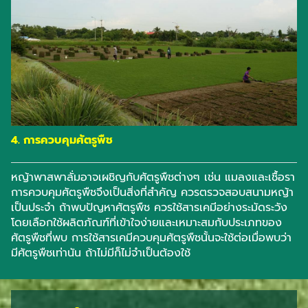
4. การควบคุมศัตรูพืช
หญ้าพาสพาลั่มอาจเผชิญกับศัตรูพืชต่างๆ เช่น แมลงและเชื้อรา
การควบคุมศัตรูพืชจึงเป็นสิ่งที่สำคัญ ควรตรวจสอบสนามหญ้า
เป็นประจำ ถ้าพบปัญหาศัตรูพืช ควรใช้สารเคมีอย่างระมัดระวัง
โดยเลือกใช้ผลิตภัณฑ์ที่เข้าใจง่ายและเหมาะสมกับประเภทของ
ศัตรูพืชที่พบ การใช้สารเคมีควบคุมศัตรูพืชนั้นจะใช้ต่อเมื่อพบว่า
มีศัตรูพืชเท่านัน ถ้าไม่มีก็ไม่จำเป็นต้องใช้