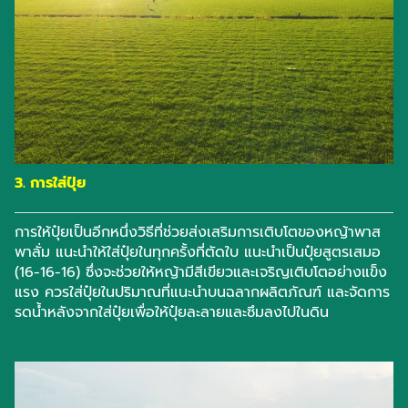
3. การใส่ปุ๋ย
การให้ปุ๋ยเป็นอีกหนึ่งวิธีที่ช่วยส่งเสริมการเติบโตของหญ้าพาส
พาลั่ม แนะนำให้ใส่ปุ๋ยในทุกครั้งที่ตัดใบ แนะนำเป็นปุ๋ยสูตรเสมอ
(16-16-16) ซึ่งจะช่วยให้หญ้ามีสีเขียวและเจริญเติบโตอย่างแข็ง
แรง ควรใส่ปุ๋ยในปริมาณที่แนะนำบนฉลากผลิตภัณฑ์ และจัดการ
รดน้ำหลังจากใส่ปุ๋ยเพื่อให้ปุ๋ยละลายและซึมลงไปในดิน