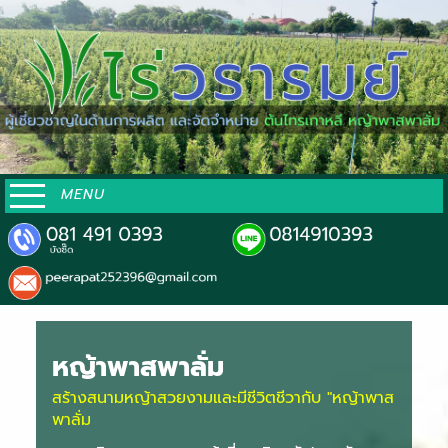
MENU
หญ้าพาสพาลั่ม
สร้างสนามหญ้าสวยงามและมีชีวิตชีวากับ "หญ้าพาส
พาลั่ม